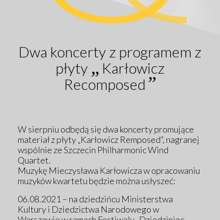
Dwa koncerty z programem z
„
płyty
Karłowicz
”
Recomposed
W sierpniu odbędą się dwa koncerty promujące
materiał z płyty „Karłowicz Remposed”, nagranej
wspólnie ze Szczecin Philharmonic Wind
Quartet.
Muzykę Mieczysława Karłowicza w opracowaniu
muzyków kwartetu będzie można usłyszeć:
06.08.2021 – na dziedzińcu Ministerstwa
Kultury i Dziedzictwa Narodowego w
Warszawie w ramach Festiwalu „Dziedziniec